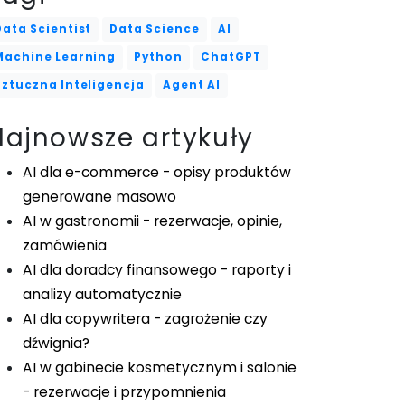
Data Scientist
Data Science
AI
Machine Learning
Python
ChatGPT
Sztuczna Inteligencja
Agent AI
Najnowsze artykuły
AI dla e-commerce - opisy produktów
generowane masowo
AI w gastronomii - rezerwacje, opinie,
zamówienia
AI dla doradcy finansowego - raporty i
analizy automatycznie
AI dla copywritera - zagrożenie czy
dźwignia?
AI w gabinecie kosmetycznym i salonie
- rezerwacje i przypomnienia