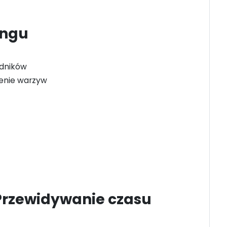
ingu
adników
jenie warzyw
Przewidywanie czasu