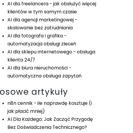
AI dla freelancera - jak obsłużyć więcej
klientów w tym samym czasie
AI dla agencji marketingowej -
skalowanie bez zatrudniania
AI dla fotografa i grafika -
automatyzacja obsługi zleceń
AI dla sklepu internetowego - obsługa
klienta 24/7
AI dla biura nieruchomości -
automatyczna obsługa zapytań
Losowe artykuły
n8n cennik - ile naprawdę kosztuje (i
jak płacić mniej)
AI Dla Każdego: Jak Zacząć Przygodę
Bez Doświadczenia Technicznego?