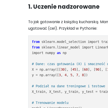
1. Uczenie nadzorowane
To jak gotowanie z książką kucharską. Ma
ugotować (cel). Przykład w Pythonie:
from
from
 sklearn.linear_model import LinearR
import numpy 
as
 np

# Dane: czas gotowania (X) i smaczność 
X = np.array([[
30
], [
45
], [
60
], [
90
], [
y = np.array([
3
, 
4
, 
5
, 
7
, 
8
])

# Podział na dane treningowe i testowe
X_train, X_test, y_train, y_test = trai
# Trenowanie modelu