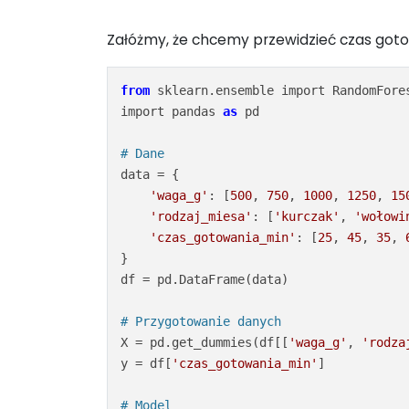
Załóżmy, że chcemy przewidzieć czas goto
from
 sklearn.ensemble import RandomFores
import pandas 
as
 pd

# Dane
data = {

'waga_g'
: [
500
, 
750
, 
1000
, 
1250
, 
15
'rodzaj_miesa'
: [
'kurczak'
, 
'wołowi
'czas_gotowania_min'
: [
25
, 
45
, 
35
, 
}

df = pd.DataFrame(data)

# Przygotowanie danych
X = pd.get_dummies(df[[
'waga_g'
, 
'rodza
y = df[
'czas_gotowania_min'
]

# Model