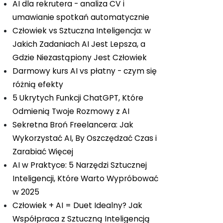
AI dla rekrutera - analiza CV i
umawianie spotkań automatycznie
Człowiek vs Sztuczna Inteligencja: w
Jakich Zadaniach AI Jest Lepsza, a
Gdzie Niezastąpiony Jest Człowiek
Darmowy kurs AI vs płatny - czym się
różnią efekty
5 Ukrytych Funkcji ChatGPT, Które
Odmienią Twoje Rozmowy z AI
Sekretna Broń Freelancera: Jak
Wykorzystać AI, By Oszczędzać Czas i
Zarabiać Więcej
AI w Praktyce: 5 Narzędzi Sztucznej
Inteligencji, Które Warto Wypróbować
w 2025
Człowiek + AI = Duet Idealny? Jak
Współpraca z Sztuczną Inteligencją