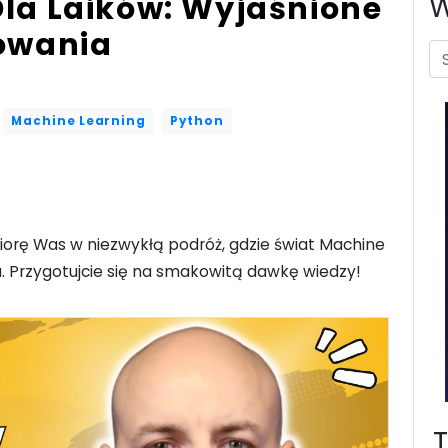
la Laików: Wyjaśnione
W
towania
Machine Learning
Python
zabiorę Was w niezwykłą podróż, gdzie świat Machine
. Przygotujcie się na smakowitą dawkę wiedzy!