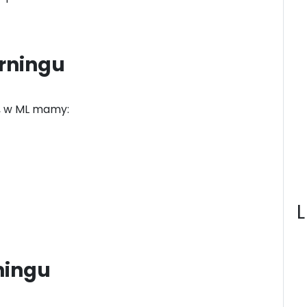
arningu
w, w ML mamy:
ningu