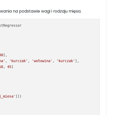
wania na podstawie wagi i rodzaju mięsa.
tRegressor

00
],

na'
, 
'kurczak'
, 
'wołowina'
, 
'kurczak'
],

60
, 
45
]

j_miesa'
]])
