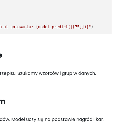
inut gotowania: {model.predict([[75]])}"
)
e
rzepisu. Szukamy wzorców i grup w danych.
em
ów. Model uczy się na podstawie nagród i kar.