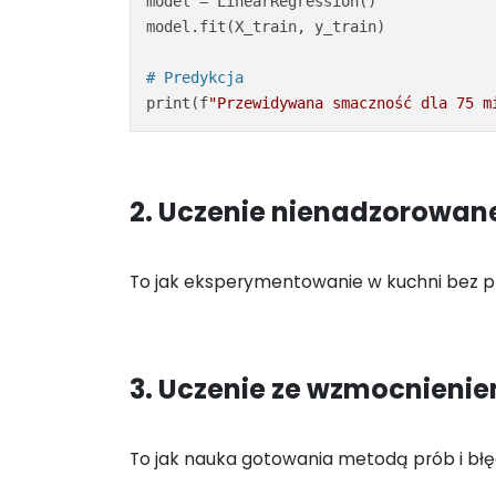
model = LinearRegression()

model.fit(X_train, y_train)

# Predykcja
print(f
"Przewidywana smaczność dla 75 m
2. Uczenie nienadzorowan
To jak eksperymentowanie w kuchni bez p
3. Uczenie ze wzmocnieni
To jak nauka gotowania metodą prób i błęd