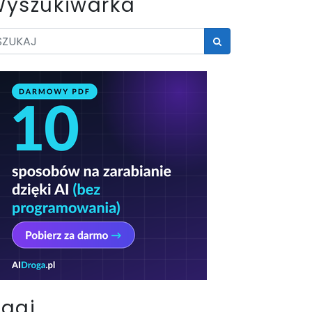
yszukiwarka
Tagi