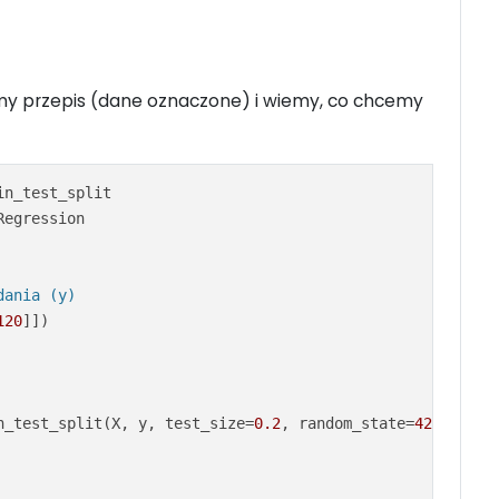
my przepis (dane oznaczone) i wiemy, co chcemy
egression

dania (y)
120
]])

n_test_split(X, y, test_size=
0.2
, random_state=
42
)
