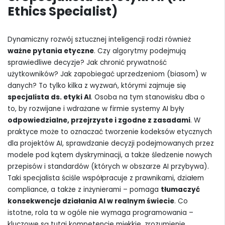
Ethics Specialist)
Dynamiczny rozwój sztucznej inteligencji rodzi również
ważne pytania etyczne
. Czy algorytmy podejmują
sprawiedliwe decyzje? Jak chronić prywatność
użytkowników? Jak zapobiegać uprzedzeniom (biasom) w
danych? To tylko kilka z wyzwań, którymi zajmuje się
specjalista ds. etyki AI
. Osoba na tym stanowisku dba o
to, by rozwijane i wdrażane w firmie systemy AI były
odpowiedzialne, przejrzyste i zgodne z zasadami
. W
praktyce może to oznaczać tworzenie kodeksów etycznych
dla projektów AI, sprawdzanie decyzji podejmowanych przez
modele pod kątem dyskryminacji, a także śledzenie nowych
przepisów i standardów (których w obszarze AI przybywa).
Taki specjalista ściśle współpracuje z prawnikami, działem
compliance, a także z inżynierami – pomaga
tłumaczyć
konsekwencje działania AI w realnym świecie
. Co
istotne, rola ta w ogóle nie wymaga programowania –
kluczowe są tutaj kompetencje miękkie, zrozumienie