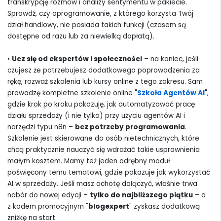
transkrypcję rozmów i analizy sentymentu w pakiecie.
Sprawdź, czy oprogramowanie, z którego korzysta Twój
dział handlowy, nie posiada takich funkcji (czasem są
dostępne od razu lub za niewielką dopłatą).
•
Ucz się od ekspertów i społeczności
– na koniec, jeśli
czujesz że potrzebujesz dodatkowego poprowadzenia za
rękę, rozważ szkolenia lub kursy online z tego zakresu. Sam
prowadzę kompletne szkolenie online "
Szkoła Agentów AI
",
gdzie krok po kroku pokazuję, jak automatyzować pracę
działu sprzedaży (i nie tylko) przy użyciu agentów AI i
narzędzi typu n8n –
bez potrzeby programowania
.
Szkolenie jest skierowane do osób nietechnicznych, które
chcą praktycznie nauczyć się wdrażać takie usprawnienia
małym kosztem. Mamy też jeden odrębny moduł
poświęcony temu tematowi, gdzie pokazuje jak wykorzystać
AI w sprzedaży. Jeśli masz ochotę dołączyć, właśnie trwa
nabór do nowej edycji –
tylko do najbliższego piątku
– a
z kodem promocyjnym "
blogexpert
" zyskasz dodatkową
zniżkę na start.