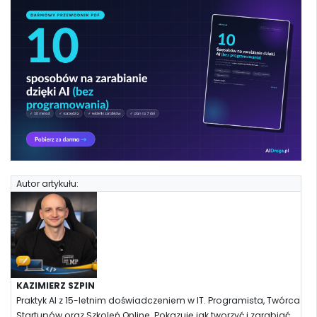
Autor artykułu:
KAZIMIERZ SZPIN
Praktyk AI z 15-letnim doświadczeniem w IT. Programista, Twórca
Startupów oraz Szkoleń Online. Pokazuję jak tworzyć i zarabiać