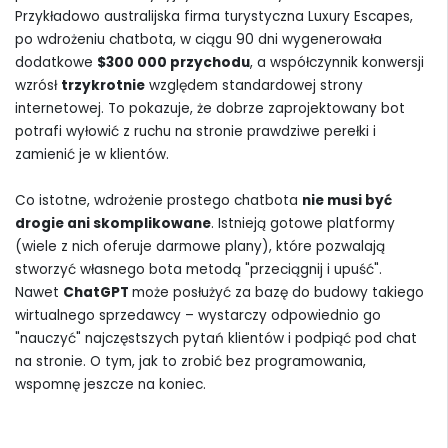
Przykładowo australijska firma turystyczna Luxury Escapes,
po wdrożeniu chatbota, w ciągu 90 dni wygenerowała
dodatkowe
$300 000 przychodu
, a współczynnik konwersji
wzrósł
trzykrotnie
względem standardowej strony
internetowej. To pokazuje, że dobrze zaprojektowany bot
potrafi wyłowić z ruchu na stronie prawdziwe perełki i
zamienić je w klientów.
Co istotne, wdrożenie prostego chatbota
nie musi być
drogie ani skomplikowane
. Istnieją gotowe platformy
(wiele z nich oferuje darmowe plany), które pozwalają
stworzyć własnego bota metodą "przeciągnij i upuść".
Nawet
ChatGPT
może posłużyć za bazę do budowy takiego
wirtualnego sprzedawcy – wystarczy odpowiednio go
"nauczyć" najczęstszych pytań klientów i podpiąć pod chat
na stronie. O tym, jak to zrobić bez programowania,
wspomnę jeszcze na koniec.