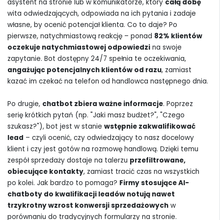
asystent na stronie lub w komunikatorze, który
całą dobę
wita odwiedzających, odpowiada na ich pytania i zadaje
własne, by ocenić potencjał klienta. Co to daje? Po
pierwsze, natychmiastową reakcję – ponad
82% klientów
oczekuje natychmiastowej odpowiedzi
na swoje
zapytanie. Bot dostępny 24/7 spełnia te oczekiwania,
angażując potencjalnych klientów od razu
, zamiast
kazać im czekać na telefon od handlowca następnego dnia.
Po drugie,
chatbot zbiera ważne informacje
. Poprzez
serię krótkich pytań (np. "Jaki masz budżet?", "Czego
szukasz?"), bot jest w stanie
wstępnie zakwalifikować
lead
– czyli ocenić, czy odwiedzający to nasz docelowy
klient i czy jest gotów na rozmowę handlową. Dzięki temu
zespół sprzedaży dostaje na talerzu
przefiltrowane,
obiecujące kontakty
, zamiast tracić czas na wszystkich
po kolei. Jak bardzo to pomaga?
Firmy stosujące AI-
chatboty do kwalifikacji leadów notują nawet
trzykrotny wzrost konwersji sprzedażowych
w
porównaniu do tradycyjnych formularzy na stronie.