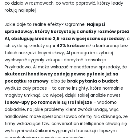
co działa w rozmowach, co warto poprawić, którzy leady
rokują najlepiej.
Jakie daje to realne efekty? Ogromne.
Najlepsi
sprzedawcy, którzy korzystają z analizy rozmów przez
AI, obsługują średnio 2,6 raza więcej szans sprzedaży
, a
ich cykle sprzedaży są
o 42% krótsze
niż u konkurencji bez
takich narzędzi. Innymi słowy, AI pomaga im szybciej
wychwycić sygnały zakupu i domykać transakcje.
Przykładowo, AI może wskazać menedżerowi sprzedaży, że
skuteczni handlowcy zadają pewne pytanie już na
początku rozmowy
, albo że
brak pytania o budżet
wydłuża cały proces – to cenne insighty, które normalnie
mogłyby umknąć. Co więcej, dzięki takiej analizie nawet
follow-upy po rozmowie są trafniejsze
– wiadomo
dokładnie, na jakie problemy klient zwrócił uwagę, więc
handlowiec może spersonalizować ofertę. Nic dziwnego, że
firmy wdrażające tzw. conversation intelligence chwalą się
wyższymi wskaźnikami wygranych transakcji i lepszym
przeszkoleniem nowych sprzedawców.