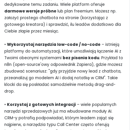
dedykowane temu zadaniu. Wiele platform oferuje
darmowe wersje próbne
lub plan freemium. Możesz np.
założyć prostego chatbota na stronie (korzystając z
gotowego kreatora) i sprawdzić, ilu leadów dodatkowo dla
Ciebie złapie przez miesiąc.
•
Wykorzystaj narzędzia low-code / no-code
– istnieją
platformy do automatyzacji, które umożliwiają łączenie AI z
Twoimi obecnymi systemami
bez pisania kodu
. Przykład to
n8n (open-source'owy odpowiednik Zapiera), gdzie możesz
zbudować scenariusz: "gdy przyjdzie nowy lead z chatbota,
przeanalizuj go modelem AI i dodaj notatkę w CRM". Takie
klocki da się poskładać samodzielnie metodą drag-and-
drop.
•
Korzystaj z gotowych integracji
– wiele popularnych
narzędzi sprzedażowych już ma wbudowane moduły AI.
CRM-y potrafią podpowiadać, którym leadem zająć się
najpierw, a narzędzia typu Call Center często oferują