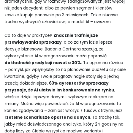
dramatycznie, gdy w rozmowy zaangażowanych jest więcej
niż jeden decydent, albo że pewien segment klientów
zawsze kupuje ponownie po 3 miesiącach. Takie niuanse
trudno wychwycić człowiekowi, a model AI – owszem.
Co to daje w praktyce?
Znacznie trafniejsze
przewidywania sprzedaży
, a co za tym idzie lepsze
decyzje biznesowe. Badania Gartnera szacują, że
wykorzystanie AI w prognozowaniu może poprawić
dokładność predykcji nawet o 30%
. To ogromna różnica
– pomyśl, jak wpłynęłoby to na planowanie budżetu czy cele
kwartalne, gdyby Twoje prognozy nagle stały się o jedną
trzecią dokładniejsze.
63% dyrektorów sprzedaży
przyznaje, że AI ułatwia im konkurowanie na rynku
,
właśnie dzięki lepszym danym i szybszym reakcjom na
zmiany. Można więc powiedzieć, że AI w prognozowaniu to
koniec zgadywania – zamiast wróżyć z fusów, otrzymujesz
rzetelne scenariusze oparte na danych
. To trochę tak,
jakby mieć doświadczonego analityka, który 24 godziny na
dobę liczy za Ciebie wszystkie możliwe warianty i