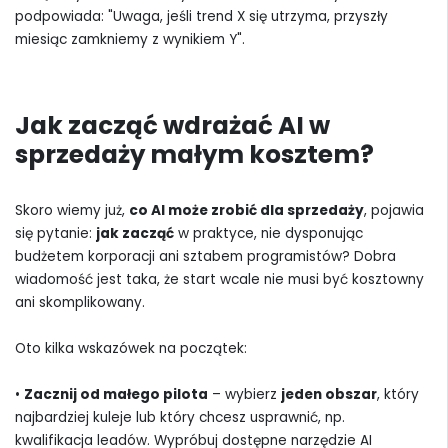
podpowiada: "Uwaga, jeśli trend X się utrzyma, przyszły
miesiąc zamkniemy z wynikiem Y".
Jak zacząć wdrażać AI w
sprzedaży małym kosztem?
Skoro wiemy już,
co AI może zrobić dla sprzedaży
, pojawia
się pytanie:
jak zacząć
w praktyce, nie dysponując
budżetem korporacji ani sztabem programistów? Dobra
wiadomość jest taka, że start wcale nie musi być kosztowny
ani skomplikowany.
Oto kilka wskazówek na początek:
•
Zacznij od małego pilota
– wybierz
jeden obszar
, który
najbardziej kuleje lub który chcesz usprawnić, np.
kwalifikacja leadów. Wypróbuj dostępne narzędzie AI