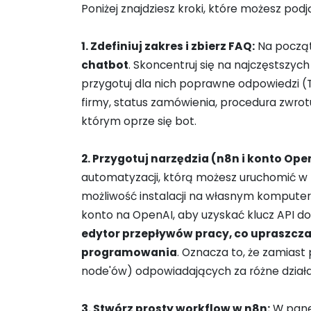
Poniżej znajdziesz kroki, które możesz po
1. Zdefiniuj zakres i zbierz FAQ:
Na począt
chatbot
. Skoncentruj się na najczęstszych
przygotuj dla nich poprawne odpowiedzi (
firmy, status zamówienia, procedura zwrot
którym oprze się bot.
2. Przygotuj narzędzia (n8n i konto Ope
automatyzacji, którą możesz uruchomić w 
możliwość instalacji na własnym komputer
konto na OpenAI, aby uzyskać klucz API 
edytor przepływów pracy, co upraszcza
programowania
. Oznacza to, że zamiast
node'ów) odpowiadających za różne działa
3. Stwórz prosty workflow w n8n:
W pane