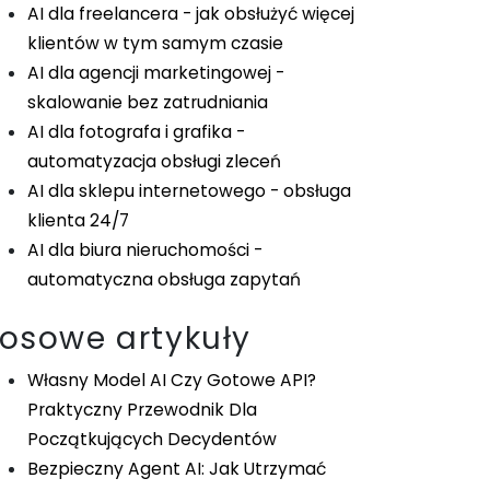
AI dla freelancera - jak obsłużyć więcej
klientów w tym samym czasie
AI dla agencji marketingowej -
skalowanie bez zatrudniania
AI dla fotografa i grafika -
automatyzacja obsługi zleceń
AI dla sklepu internetowego - obsługa
klienta 24/7
AI dla biura nieruchomości -
automatyczna obsługa zapytań
Losowe artykuły
Własny Model AI Czy Gotowe API?
Praktyczny Przewodnik Dla
Początkujących Decydentów
Bezpieczny Agent AI: Jak Utrzymać