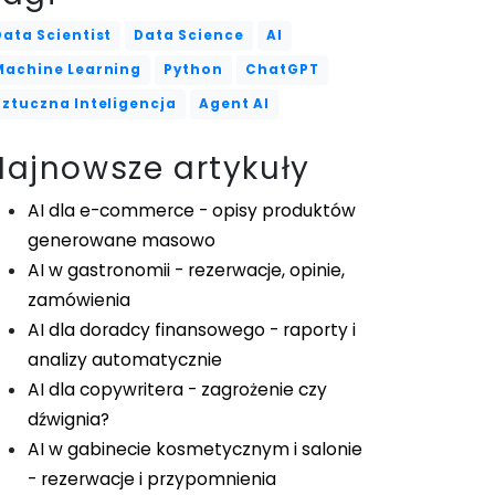
Data Scientist
Data Science
AI
Machine Learning
Python
ChatGPT
Sztuczna Inteligencja
Agent AI
Najnowsze artykuły
AI dla e-commerce - opisy produktów
generowane masowo
AI w gastronomii - rezerwacje, opinie,
zamówienia
AI dla doradcy finansowego - raporty i
analizy automatycznie
AI dla copywritera - zagrożenie czy
dźwignia?
AI w gabinecie kosmetycznym i salonie
- rezerwacje i przypomnienia