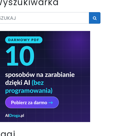
yszukiwarka
Tagi