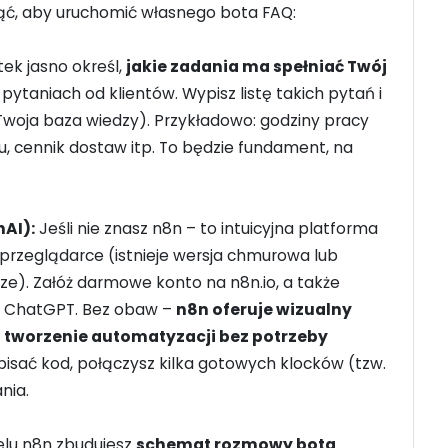
djąć, aby uruchomić własnego bota FAQ:
ek jasno określ,
jakie zadania ma spełniać Twój
 pytaniach od klientów. Wypisz listę takich pytań i
Twoja baza wiedzy). Przykładowo: godziny pracy
u, cennik dostaw itp. To będzie fundament, na
nAI):
Jeśli nie znasz n8n – to intuicyjna platforma
przeglądarce (istnieje wersja chmurowa lub
ze). Załóż darmowe konto na n8n.io, a także
do ChatGPT. Bez obaw –
n8n oferuje wizualny
 tworzenie automatyzacji bez potrzeby
 pisać kod, połączysz kilka gotowych klocków (tzw.
nia.
lu n8n zbudujesz
schemat rozmowy bota
.