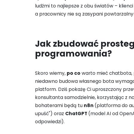
ludźmi to najlepsze z obu światów – klienc
a pracownicy nie są zasypani powtarzalny
Jak zbudować prosteg
programowania?
Skoro wiemy,
po co
warto mieć chatbota, p
niedawno budowa własnego bota wymagała
platform. Dziś pokażę Ci uproszczony prz
konsultanta samodzielnie, korzystając z 
bohaterami będą tu
n8n
(platforma do aut
upuść") oraz
ChatGPT
(model AI od OpenAI
odpowiedzi).