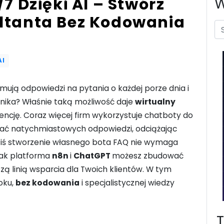
7 Dzięki AI – Stwórz
W
ltanta Bez Kodowania
AI
ymują odpowiedzi na pytania o każdej porze dnia i
nika? Właśnie taką możliwość daje
wirtualny
encję. Coraz więcej firm wykorzystuje chatboty do
ielać natychmiastowych odpowiedzi, odciążając
dziś stworzenie własnego bota FAQ nie wymaga
jak platforma
n8n
i
ChatGPT
możesz zbudować
szą linią wsparcia dla Twoich klientów. W tym
roku,
bez kodowania
i specjalistycznej wiedzy