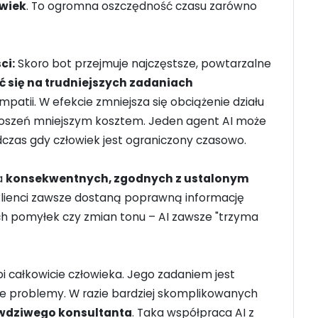
owiek
. To ogromna oszczędność czasu zarówno
ci:
Skoro bot przejmuje najczęstsze, powtarzalne
 się na trudniejszych zadaniach
patii. W efekcie zmniejsza się obciążenie działu
głoszeń mniejszym kosztem. Jeden agent AI może
czas gdy człowiek jest ograniczony czasowo.
a
konsekwentnych, zgodnych z ustalonym
klienci zawsze dostaną poprawną informację
kich pomyłek czy zmian tonu – AI zawsze "trzyma
pi całkowicie człowieka. Jego zadaniem jest
te problemy. W razie bardziej skomplikowanych
wdziwego konsultanta
. Taka współpraca AI z