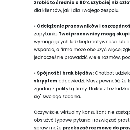
zrobić to średnio o 80% szybciej niż czł
dla klientów, jak i dla Twojego zespołu.
•
Odciążenie pracowników i oszczędnoś
zapytania,
Twoi pracownicy mogą skupić
wymagających ludzkiej kreatywności lub em
wsparcia, a firma może obsłużyć więcej z
jednocześnie prowadzić wiele rozmów, pod
•
Spójność i brak błędów:
Chatbot udziel
skryptem
odpowiedzi. Masz pewność, że 
zgodną z polityką firmy. Unikasz też ludz
się" swojego zadania.
Oczywiście, wirtualny konsultant nie zastą
obsłużyć typowe pytania i rozwiązać pros
spraw może
przekazać rozmowę do pra