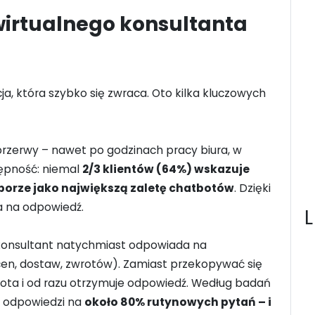
wirtualnego konsultanta
cja, która szybko się zwraca. Oto kilka kluczowych
rzerwy – nawet po godzinach pracy biura, w
tępność: niemal
2/3 klientów (64%) wskazuje
porze jako największą zaletę chatbotów
. Dzięki
na na odpowiedź.
konsultant natychmiast odpowiada na
cen, dostaw, zwrotów). Zamiast przekopywać się
 bota i od razu otrzymuje odpowiedź. Według badań
ć odpowiedzi na
około 80% rutynowych pytań – i