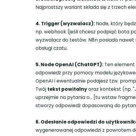
Najprostszy wariant składa się z trzech e
4. Trigger (wyzwalacz):
Node, który będz
np. webhook (jeśli chcesz podpiąć bota p
wyzwalacz do testów. N8n posiada nawet 
obsługi czatu.
5. Node OpenAI (ChatGPT):
Ten element 
odpowiedź przy pomocy modelu językowego.
OpenAI i ewentualnie podajesz tzw. prompt,
Twój
tekst powitalny
oraz kontekst (np. 
uprzejmie na pytania o… [tu wstaw fragme
stworzy odpowiedź dopasowaną do pytania
6. Odesłanie odpowiedzi do użytkownik
wygenerowanej odpowiedzi z powrotem do k