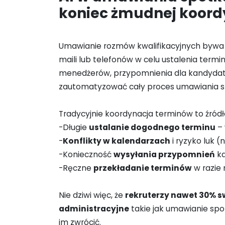
koniec żmudnej koord
Umawianie rozmów kwalifikacyjnych bywa 
maili lub telefonów w celu ustalenia term
menedżerów, przypomnienia dla kandyda
zautomatyzować cały proces umawiania s
Tradycyjnie koordynacja terminów to źródło 
-Długie
ustalanie dogodnego terminu
– 
-
Konflikty w kalendarzach
i ryzyko luk 
-Konieczność
wysyłania przypomnień
ka
-Ręczne
przekładanie terminów
w razie 
Nie dziwi więc, że
rekruterzy nawet 30% s
administracyjne
takie jak umawianie spo
im zwrócić.