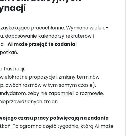
ynacji
zaskakująco pracochłonne. Wymiana wielu e-
inu, dopasowanie kalendarzy rekruterów i
ta…
AI może przejąć te zadania
i
potkań.
frustracji:
wielokrotne propozycje i zmiany terminów.
(np. dwóch rozmów w tym samym czasie).
ndydatom, żeby nie zapomnieli o rozmowie.
nieprzewidzianych zmian.
wojego czasu pracy poświęcają na zadania
tkań. To ogromna część tygodnia, którą AI może