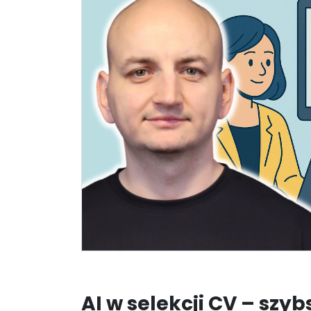
AI w selekcji CV – szy