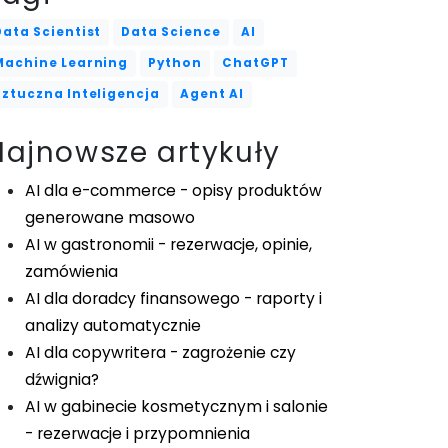
Data Scientist
Data Science
AI
Machine Learning
Python
ChatGPT
Sztuczna Inteligencja
Agent AI
Najnowsze artykuły
AI dla e-commerce - opisy produktów
generowane masowo
AI w gastronomii - rezerwacje, opinie,
zamówienia
AI dla doradcy finansowego - raporty i
analizy automatycznie
AI dla copywritera - zagrożenie czy
dźwignia?
AI w gabinecie kosmetycznym i salonie
- rezerwacje i przypomnienia