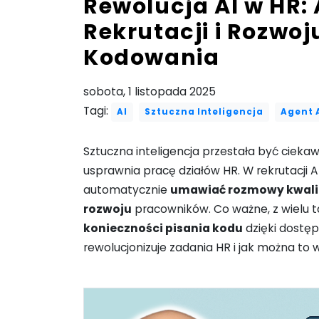
Rewolucja AI w HR
Rekrutacji i Rozwo
Kodowania
sobota, 1 listopada 2025
Tagi:
AI
Sztuczna Inteligencja
Agent 
Sztuczna inteligencja przestała być ciekawo
usprawnia pracę działów HR. W rekrutacji A
automatycznie
umawiać rozmowy kwali
rozwoju
pracowników. Co ważne, z wielu 
konieczności pisania kodu
dzięki dostę
rewolucjonizuje zadania HR i jak można to