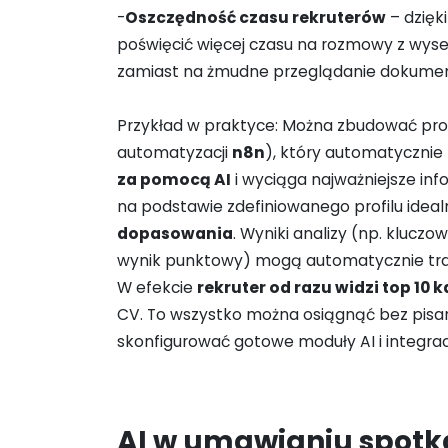
-
Oszczędność czasu rekruterów
– dzięk
poświęcić więcej czasu na rozmowy z wys
zamiast na żmudne przeglądanie dokume
Przykład w praktyce: Można zbudować pros
automatyzacji
n8n
), który automatycznie
za pomocą AI
i wyciąga najważniejsze inf
na podstawie zdefiniowanego profilu idea
dopasowania
. Wyniki analizy (np. klucz
wynik punktowy) mogą automatycznie traf
W efekcie
rekruter od razu widzi top 10
CV. To wszystko można osiągnąć bez pisania
skonfigurować gotowe moduły AI i integrac
AI w umawianiu spotk