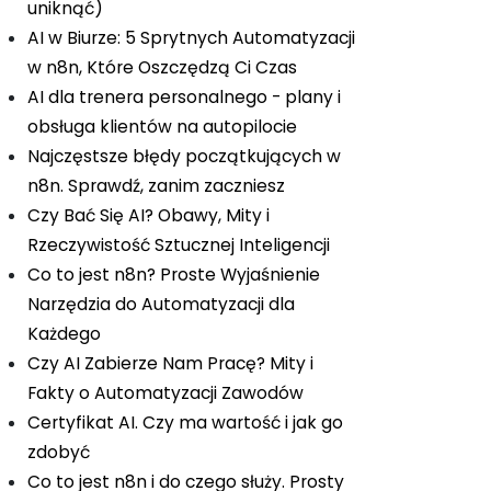
uniknąć)
AI w Biurze: 5 Sprytnych Automatyzacji
w n8n, Które Oszczędzą Ci Czas
AI dla trenera personalnego - plany i
obsługa klientów na autopilocie
Najczęstsze błędy początkujących w
n8n. Sprawdź, zanim zaczniesz
Czy Bać Się AI? Obawy, Mity i
Rzeczywistość Sztucznej Inteligencji
Co to jest n8n? Proste Wyjaśnienie
Narzędzia do Automatyzacji dla
Każdego
Czy AI Zabierze Nam Pracę? Mity i
Fakty o Automatyzacji Zawodów
Certyfikat AI. Czy ma wartość i jak go
zdobyć
Co to jest n8n i do czego służy. Prosty