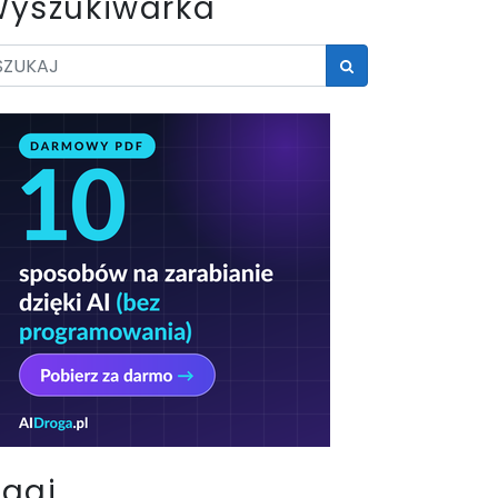
yszukiwarka
Tagi