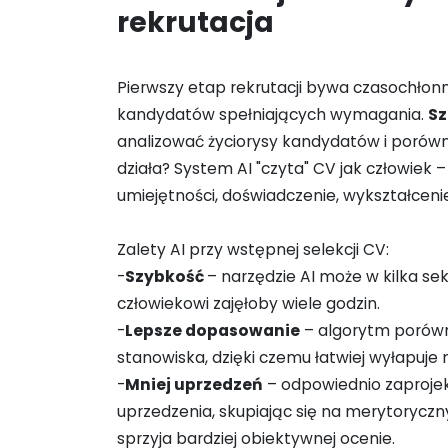
rekrutacja
Pierwszy etap rekrutacji bywa czasochłonny
kandydatów spełniających wymagania.
Sz
analizować życiorysy kandydatów i porówn
działa? System AI "czyta" CV jak człowiek
umiejętności, doświadczenie, wykształcenie)
Zalety AI przy wstępnej selekcji CV:
-
Szybkość
– narzędzie AI może w kilka se
człowiekowi zajęłoby wiele godzin.
-
Lepsze dopasowanie
– algorytm porówn
stanowiska, dzięki czemu łatwiej wyłapuje
-
Mniej uprzedzeń
– odpowiednio zaproje
uprzedzenia, skupiając się na merytoryczn
sprzyja bardziej obiektywnej ocenie.