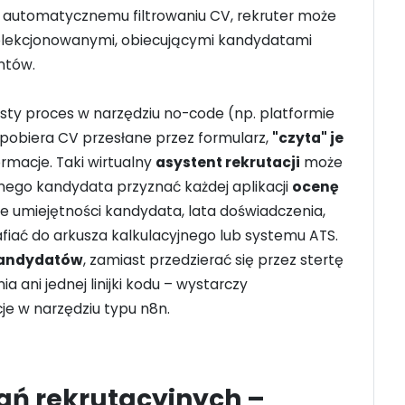
i automatycznemu filtrowaniu CV, rekruter może
elekcjonowanymi, obiecującymi kandydatami
ntów.
ty proces w narzędziu no-code (np. platformie
 pobiera CV przesłane przez formularz,
"czyta" je
ormacje. Taki wirtualny
asystent rekrutacji
może
lnego kandydata przyznać każdej aplikacji
ocenę
owe umiejętności kandydata, lata doświadczenia,
iać do arkusza kalkulacyjnego lub systemu ATS.
 kandydatów
, zamiast przedzierać się przez stertę
 ani jednej linijki kodu – wystarczy
je w narzędziu typu n8n.
ań rekrutacyjnych –