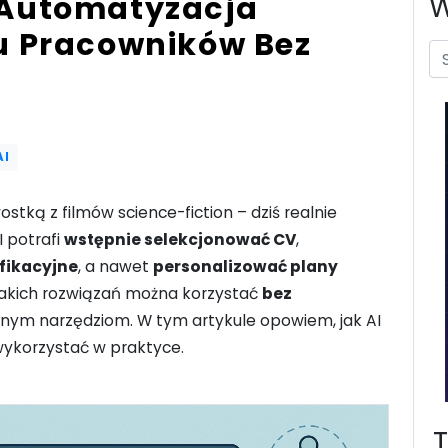
: Automatyzacja
W
ju Pracowników Bez
AI
stką z filmów science-fiction – dziś realnie
I potrafi
wstępnie selekcjonować CV
,
fikacyjne
, a nawet
personalizować plany
takich rozwiązań można korzystać
bez
pnym narzędziom. W tym artykule opowiem, jak AI
 wykorzystać w praktyce.