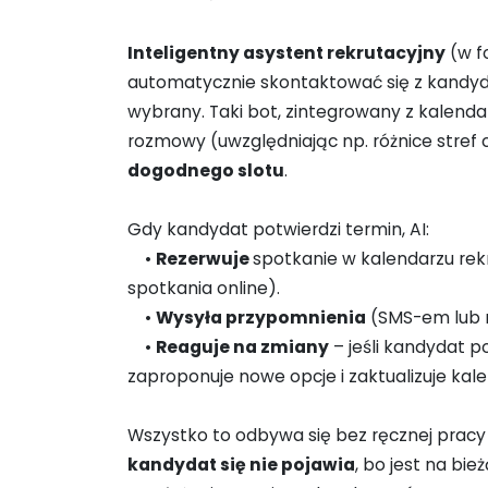
Inteligentny asystent rekrutacyjny
(w fo
automatycznie skontaktować się z kandyd
wybrany. Taki bot, zintegrowany z kalend
rozmowy (uwzględniając np. różnice stref
dogodnego slotu
.
Gdy kandydat potwierdzi termin, AI:
•
Rezerwuje
spotkanie w kalendarzu rekr
spotkania online).
•
Wysyła przypomnienia
(SMS-em lub 
•
Reaguje na zmiany
– jeśli kandydat p
zaproponuje nowe opcje i zaktualizuje kale
Wszystko to odbywa się bez ręcznej pracy 
kandydat się nie pojawia
, bo jest na bi