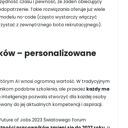
czędność czasu i pewność, że żaden obiecujący
opatrzenie. Takie rozwiązania oferuje już wiele
 modelu no-code (często wystarczy włączyć
rzystać z zewnętrznego bota rekrutacyjnego).
ików – personalizowane
 którym AI wnosi ogromną wartość. W tradycyjnym
wnikom podobne szkolenia, ale przecież
każdy ma
a inteligencja pozwala stworzyć dla każdej osoby
wany do jej aktualnych kompetencji i aspiracji.
 Future of Jobs 2023 Światowego Forum
ności pracowników zmieni się do 2027 roku
, a