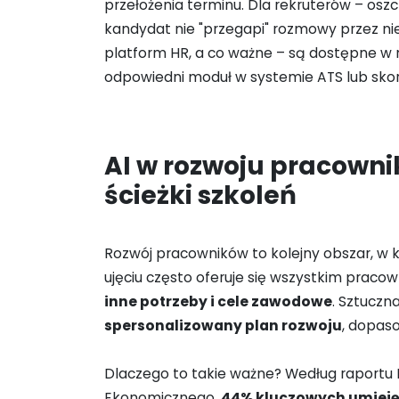
przełożenia terminu. Dla rekruterów – osz
kandydat nie "przegapi" rozmowy przez nied
platform HR, a co ważne – są dostępne w
odpowiedni moduł w systemie ATS lub sko
AI w rozwoju pracown
ścieżki szkoleń
Rozwój pracowników to kolejny obszar, w
ujęciu często oferuje się wszystkim praco
inne potrzeby i cele zawodowe
. Sztuczn
spersonalizowany plan rozwoju
, dopaso
Dlaczego to takie ważne? Według raportu
Ekonomicznego,
44% kluczowych umiejęt