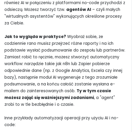
również AI w połączeniu z platformami no-code przychodzi z
odsieczą. Możesz tworzyć tzw.
agentów AI
– czyli małych
"wirtualnych asystentów" wykonujących określone procesy
za Ciebie.
Jak to wygląda w praktyce?
Wyobraź sobie, że
codziennie rano musisz przejrzeć różne raporty i na ich
podstawie wysłać podsumowanie do zespołu lub partnerów.
Zamiast robić to ręcznie, możesz stworzyć automatyczny
workflow: narzędzie takie jak n8n lub Zapier pobierze
odpowiednie dane (np. z Google Analytics, Excela czy innej
bazy), następnie moduł AI wygeneruje z tego zrozumiałe
podsumowanie, a na końcu całość zostanie wysłana e-
mailem do zainteresowanych osób.
Ty w tym czasie
możesz zająć się ważniejszymi zadaniami
, a "agent"
zrobi to w tle bezbłędnie i o czasie.
Inne przykłady automatyzacji operacji przy użyciu AI i no-
code: