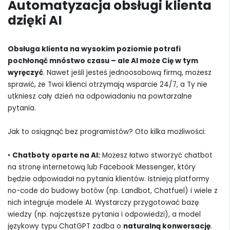
Automatyzacja obsługi klienta
dzięki AI
Obsługa klienta na wysokim poziomie potrafi
pochłonąć mnóstwo czasu – ale AI może Cię w tym
wyręczyć
. Nawet jeśli jesteś jednoosobową firmą, możesz
sprawić, że Twoi klienci otrzymają wsparcie 24/7, a Ty nie
utkniesz cały dzień na odpowiadaniu na powtarzalne
pytania.
Jak to osiągnąć bez programistów? Oto kilka możliwości:
•
Chatboty oparte na AI:
Możesz łatwo stworzyć chatbot
na stronę internetową lub Facebook Messenger, który
będzie odpowiadał na pytania klientów. Istnieją platformy
no-code do budowy botów (np. Landbot, Chatfuel) i wiele z
nich integruje modele AI. Wystarczy przygotować bazę
wiedzy (np. najczęstsze pytania i odpowiedzi), a model
językowy typu ChatGPT zadba o
naturalną konwersację
.