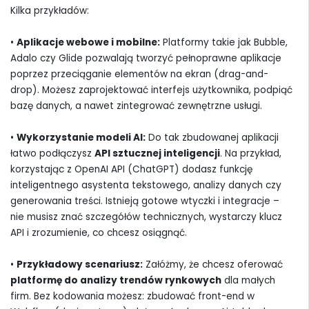
Kilka przykładów:
•
Aplikacje webowe i mobilne:
Platformy takie jak Bubble,
Adalo czy Glide pozwalają tworzyć pełnoprawne aplikacje
poprzez przeciąganie elementów na ekran (drag-and-
drop). Możesz zaprojektować interfejs użytkownika, podpiąć
bazę danych, a nawet zintegrować zewnętrzne usługi.
•
Wykorzystanie modeli AI:
Do tak zbudowanej aplikacji
łatwo podłączysz
API sztucznej inteligencji
. Na przykład,
korzystając z OpenAI API (ChatGPT) dodasz funkcję
inteligentnego asystenta tekstowego, analizy danych czy
generowania treści. Istnieją gotowe wtyczki i integracje –
nie musisz znać szczegółów technicznych, wystarczy klucz
API i zrozumienie, co chcesz osiągnąć.
•
Przykładowy scenariusz:
Załóżmy, że chcesz oferować
platformę do analizy trendów rynkowych
dla małych
firm. Bez kodowania możesz: zbudować front-end w