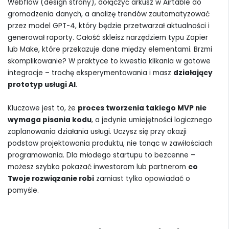
Webflow (design strony), dołączyć arkusz w Airtable do
gromadzenia danych, a analizę trendów zautomatyzować
przez model GPT-4, który będzie przetwarzał aktualności i
generował raporty. Całość skleisz narzędziem typu Zapier
lub Make, które przekazuje dane między elementami. Brzmi
skomplikowanie? W praktyce to kwestia klikania w gotowe
integracje – trochę eksperymentowania i masz
działający
prototyp usługi AI
.
Kluczowe jest to, że
proces tworzenia takiego MVP nie
wymaga pisania kodu
, a jedynie umiejętności logicznego
zaplanowania działania usługi. Uczysz się przy okazji
podstaw projektowania produktu, nie tonąc w zawiłościach
programowania. Dla młodego startupu to bezcenne –
możesz szybko pokazać inwestorom lub partnerom
co
Twoje rozwiązanie robi
zamiast tylko opowiadać o
pomyśle.