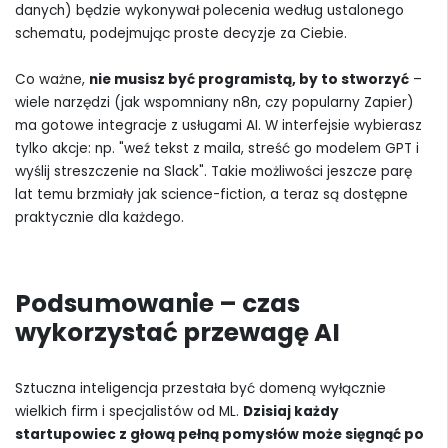
danych) będzie wykonywał polecenia według ustalonego
schematu, podejmując proste decyzje za Ciebie.
Co ważne,
nie musisz być programistą, by to stworzyć
–
wiele narzędzi (jak wspomniany n8n, czy popularny Zapier)
ma gotowe integracje z usługami AI. W interfejsie wybierasz
tylko akcje: np. "weź tekst z maila, streść go modelem GPT i
wyślij streszczenie na Slack". Takie możliwości jeszcze parę
lat temu brzmiały jak science-fiction, a teraz są dostępne
praktycznie dla każdego.
Podsumowanie – czas
wykorzystać przewagę AI
Sztuczna inteligencja przestała być domeną wyłącznie
wielkich firm i specjalistów od ML.
Dzisiaj każdy
startupowiec z głową pełną pomysłów może sięgnąć po