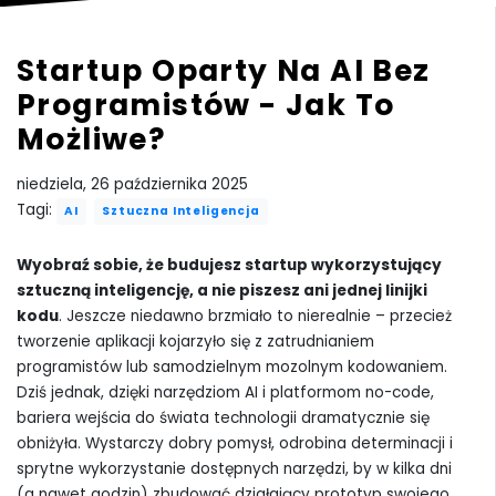
Startup Oparty Na AI Bez
Programistów - Jak To
Możliwe?
niedziela, 26 października 2025
Tagi:
AI
Sztuczna Inteligencja
Wyobraź sobie, że budujesz startup wykorzystujący
sztuczną inteligencję, a nie piszesz ani jednej linijki
kodu
. Jeszcze niedawno brzmiało to nierealnie – przecież
tworzenie aplikacji kojarzyło się z zatrudnianiem
programistów lub samodzielnym mozolnym kodowaniem.
Dziś jednak, dzięki narzędziom AI i platformom no-code,
bariera wejścia do świata technologii dramatycznie się
obniżyła. Wystarczy dobry pomysł, odrobina determinacji i
sprytne wykorzystanie dostępnych narzędzi, by w kilka dni
(a nawet godzin) zbudować działający prototyp swojego