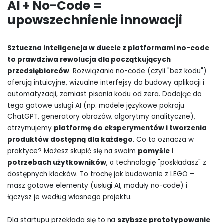
AI + No-Code =
upowszechnienie innowacji
Sztuczna inteligencja w duecie z platformami no-code
to prawdziwa rewolucja dla początkujących
przedsiębiorców
. Rozwiązania no-code (czyli "bez kodu")
oferują intuicyjne, wizualne interfejsy do budowy aplikacji i
automatyzacji, zamiast pisania kodu od zera. Dodając do
tego gotowe usługi AI (np. modele językowe pokroju
ChatGPT, generatory obrazów, algorytmy analityczne),
otrzymujemy
platformę do eksperymentów i tworzenia
produktów dostępną dla każdego
. Co to oznacza w
praktyce? Możesz skupić się na swoim
pomyśle i
potrzebach użytkowników
, a technologię "poskładasz" z
dostępnych klocków. To trochę jak budowanie z LEGO –
masz gotowe elementy (usługi AI, moduły no-code) i
łączysz je według własnego projektu.
Dla startupu przekłada się to na
szybsze prototypowanie