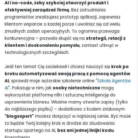
AI i no-code, żeby szybciej stworzyć produkt i
efektywniej zarządzać firmą
. Bez zatrudniania
programistów zrealizujesz prototyp aplikacji, zapewnisz
klientom wsparcie o każdej porze i uwolnisz się od wielu
żmudnych zadań operacyjnych. To ogromna przewaga
konkurencyjna – pozwala skupić się na
strategii, relacji z
klientem i doskonaleniu pomysłu
, zamiast utknąć w
technologicznych szczegółach.
Jeśli ten temat Cię zaciekawił i chcesz nauczyć się
krok po
kroku automatyzować swoją pracę z pomocą agentów
AI
, sprawdź moje autorskie szkolenie online "
Szkoła Agentów
AI
". Pokazuję w nim, jak
osoby nietechniczne
mogą
wykorzystać platformę n8n i sztuczną inteligencję do
usprawnienia biznesu. Właśnie mamy otwarte zapisy (tylko
do najbliższego piątku) – dodatkowo z kodem zniżkowym
"blogexpert"
możesz dołączyć w najniższej cenie. Być może
to będzie Twój kolejny krok w drodze do zbudowania
startupu opartego na AI,
bez ani jednej linijki kodu
.
Powodzenia.