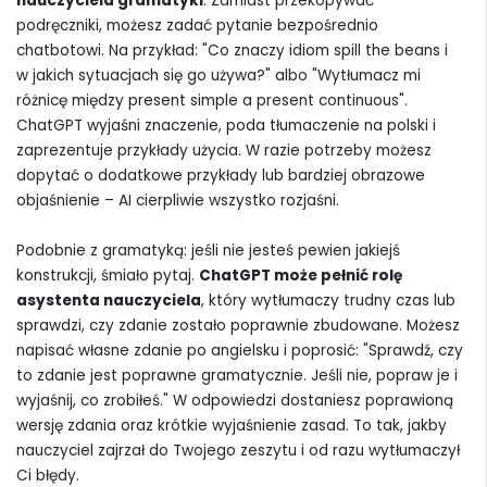
nauczyciela gramatyki
. Zamiast przekopywać
podręczniki, możesz zadać pytanie bezpośrednio
chatbotowi. Na przykład: "Co znaczy idiom spill the beans i
w jakich sytuacjach się go używa?" albo "Wytłumacz mi
różnicę między present simple a present continuous".
ChatGPT wyjaśni znaczenie, poda tłumaczenie na polski i
zaprezentuje przykłady użycia. W razie potrzeby możesz
dopytać o dodatkowe przykłady lub bardziej obrazowe
objaśnienie – AI cierpliwie wszystko rozjaśni.
Podobnie z gramatyką: jeśli nie jesteś pewien jakiejś
konstrukcji, śmiało pytaj.
ChatGPT może pełnić rolę
asystenta nauczyciela
, który wytłumaczy trudny czas lub
sprawdzi, czy zdanie zostało poprawnie zbudowane. Możesz
napisać własne zdanie po angielsku i poprosić: "Sprawdź, czy
to zdanie jest poprawne gramatycznie. Jeśli nie, popraw je i
wyjaśnij, co zrobiłeś." W odpowiedzi dostaniesz poprawioną
wersję zdania oraz krótkie wyjaśnienie zasad. To tak, jakby
nauczyciel zajrzał do Twojego zeszytu i od razu wytłumaczył
Ci błędy.