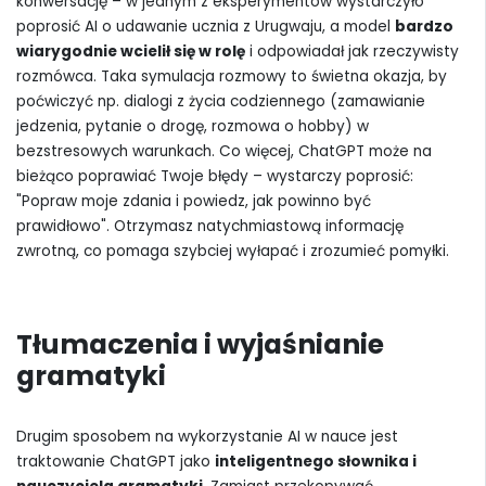
konwersację – w jednym z eksperymentów wystarczyło
poprosić AI o udawanie ucznia z Urugwaju, a model
bardzo
wiarygodnie wcielił się w rolę
i odpowiadał jak rzeczywisty
rozmówca. Taka symulacja rozmowy to świetna okazja, by
poćwiczyć np. dialogi z życia codziennego (zamawianie
jedzenia, pytanie o drogę, rozmowa o hobby) w
bezstresowych warunkach. Co więcej, ChatGPT może na
bieżąco poprawiać Twoje błędy – wystarczy poprosić:
"Popraw moje zdania i powiedz, jak powinno być
prawidłowo". Otrzymasz natychmiastową informację
zwrotną, co pomaga szybciej wyłapać i zrozumieć pomyłki.
Tłumaczenia i wyjaśnianie
gramatyki
Drugim sposobem na wykorzystanie AI w nauce jest
traktowanie ChatGPT jako
inteligentnego słownika i