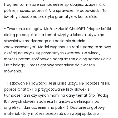
fragmentami, które samodzielnie spróbujesz uzupełnić, a
później możesz poprosić AI o sprawdzenie odpowiedzi. To
świetny sposób na praktykę gramatyki w kontekście.
- Tworzenie dialogów: Możesz zlecić ChatGPT: "Napisz krótki
dialog po angielsku na temat wizyty u lekarza, używając
słownictwa medycznego na poziomie średnio
zaawansowanym”. Model wygeneruje realistyczną rozmowę,
z której nauczysz się przydatnych zwrotów. Co więcej,
możesz potem spróbować odegrać ten dialog samodzielnie
lub z kolegą – masz gotowy scenariusz do ćwiczeń
mówienia.
- Fiszkowanie i powtórki: Jeśli lubisz uczyć się poprzez fiszki,
poproś ChatGPT o przygotowanie listy słówek z
tłumaczeniami czy synonimami na dany temat (np. "Podaj
10 nowych słówek z zakresu finansów z definicjami po
angielsku i tłumaczeniem na polski"). Dostaniesz gotowy
materiał, który możesz przepisać do swojej aplikacji z