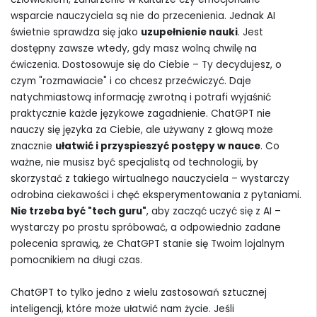
wsparcie nauczyciela są nie do przecenienia. Jednak AI
świetnie sprawdza się jako
uzupełnienie nauki
. Jest
dostępny zawsze wtedy, gdy masz wolną chwilę na
ćwiczenia. Dostosowuje się do Ciebie – Ty decydujesz, o
czym "rozmawiacie" i co chcesz przećwiczyć. Daje
natychmiastową informację zwrotną i potrafi wyjaśnić
praktycznie każde językowe zagadnienie. ChatGPT nie
nauczy się języka za Ciebie, ale używany z głową może
znacznie
ułatwić i przyspieszyć postępy w nauce
. Co
ważne, nie musisz być specjalistą od technologii, by
skorzystać z takiego wirtualnego nauczyciela – wystarczy
odrobina ciekawości i chęć eksperymentowania z pytaniami.
Nie trzeba być "tech guru"
, aby zacząć uczyć się z AI –
wystarczy po prostu spróbować, a odpowiednio zadane
polecenia sprawią, że ChatGPT stanie się Twoim lojalnym
pomocnikiem na długi czas.
ChatGPT to tylko jedno z wielu zastosowań sztucznej
inteligencji, które może ułatwić nam życie. Jeśli