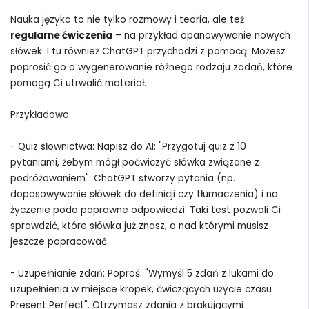
Nauka języka to nie tylko rozmowy i teoria, ale też
regularne ćwiczenia
– na przykład opanowywanie nowych
słówek. I tu również ChatGPT przychodzi z pomocą. Możesz
poprosić go o wygenerowanie różnego rodzaju zadań, które
pomogą Ci utrwalić materiał.
Przykładowo:
- Quiz słownictwa: Napisz do AI: "Przygotuj quiz z 10
pytaniami, żebym mógł poćwiczyć słówka związane z
podróżowaniem". ChatGPT stworzy pytania (np.
dopasowywanie słówek do definicji czy tłumaczenia) i na
życzenie poda poprawne odpowiedzi. Taki test pozwoli Ci
sprawdzić, które słówka już znasz, a nad którymi musisz
jeszcze popracować.
- Uzupełnianie zdań: Poproś: "Wymyśl 5 zdań z lukami do
uzupełnienia w miejsce kropek, ćwiczących użycie czasu
Present Perfect". Otrzymasz zdania z brakującymi