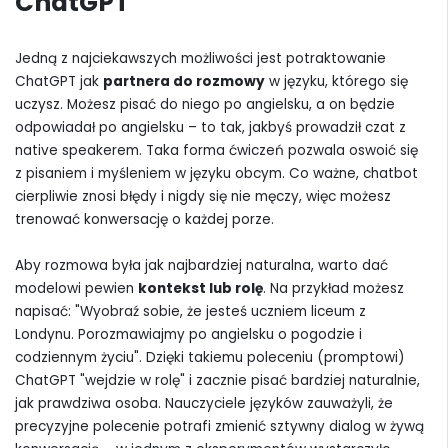
ChatGPT
Jedną z najciekawszych możliwości jest potraktowanie
ChatGPT jak
partnera do rozmowy
w języku, którego się
uczysz. Możesz pisać do niego po angielsku, a on będzie
odpowiadał po angielsku – to tak, jakbyś prowadził czat z
native speakerem. Taka forma ćwiczeń pozwala oswoić się
z pisaniem i myśleniem w języku obcym. Co ważne, chatbot
cierpliwie znosi błędy i nigdy się nie męczy, więc możesz
trenować konwersację o każdej porze.
Aby rozmowa była jak najbardziej naturalna, warto dać
modelowi pewien
kontekst lub rolę
. Na przykład możesz
napisać: "Wyobraź sobie, że jesteś uczniem liceum z
Londynu. Porozmawiajmy po angielsku o pogodzie i
codziennym życiu". Dzięki takiemu poleceniu (promptowi)
ChatGPT "wejdzie w rolę" i zacznie pisać bardziej naturalnie,
jak prawdziwa osoba. Nauczyciele języków zauważyli, że
precyzyjne polecenie potrafi zmienić sztywny dialog w żywą